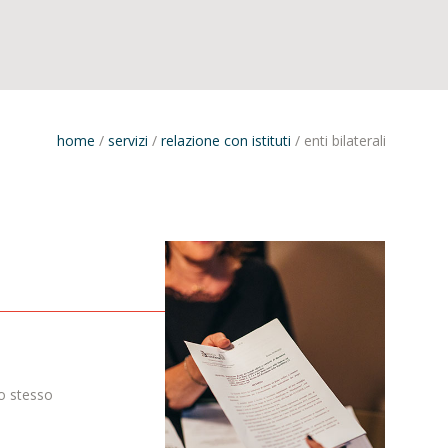
home
/
servizi
/
relazione con istituti
/
enti bilaterali
lo stesso