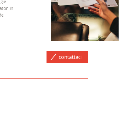
rgie
atori in
del
contattaci