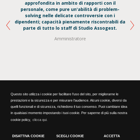
approfondita in ambito di rapporti con il
tutto
personale, come pure un'abilità di problem-
Nel
solving nelle delicate controversie con i
momen
dipendenti; capacità pienamente riscontrabili da
ri
parte di tutto lo staff di Studio Assogest.
Amministratore
Anc
grupp
il
uman
Questo sito utilizza i cookie per facilitare l'uso del sito, per migliorarne le
prestazioni e la sicurezza e per misurare l'audience. Alcuni cookie, diversi da
quelli funzionali e di sicurezza, richiedono il tuo consenso. Puoi cambiare idea
Studio Assogest | P.IVA. 03173850177
in qualsiasi momento impostando i tuoi cookie. Per saperne di più sulla nostra
25128 Brescia (Bs) – 10 S.F.S. Cabrini
cookie policy,
clicca qui.
tel. 030 380433 | fax. 030 380267
email:
segreteria@studioassogest.it
DISATTIVA COOKIE
SCEGLI COOKIE
ACCETTA
Informativa privacy
|
Informativa cookies