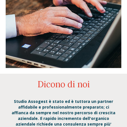
Dicono di noi
 e un
Studio Assogest è stato ed è tuttora un partner
La m
enti
affidabile e professionalmente preparato; ci
à di
affianca da sempre nel nostro percorso di crescita
esp
hita
aziendale. Il rapido incremento dell'organico
aziendale richiede una consulenza sempre più'
prof