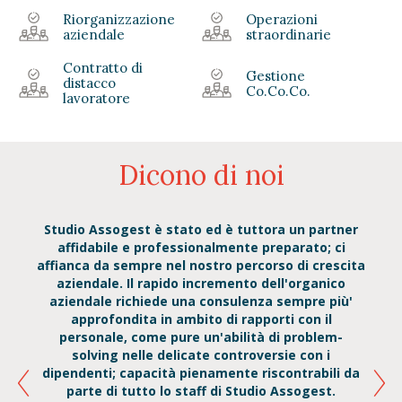
Riorganizzazione
Operazioni
aziendale
straordinarie
Contratto di
Gestione
distacco
Co.Co.Co.
lavoratore
Dicono di noi
 e un
Studio Assogest è stato ed è tuttora un partner
La m
enti
affidabile e professionalmente preparato; ci
à di
affianca da sempre nel nostro percorso di crescita
esp
hita
aziendale. Il rapido incremento dell'organico
aziendale richiede una consulenza sempre più'
prof
approfondita in ambito di rapporti con il
tutto
personale, come pure un'abilità di problem-
Nel
solving nelle delicate controversie con i
momen
dipendenti; capacità pienamente riscontrabili da
ri
parte di tutto lo staff di Studio Assogest.