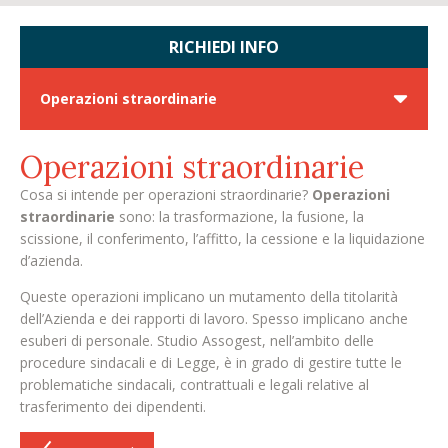
RICHIEDI INFO
Operazioni straordinarie
Operazioni straordinarie
Cosa si intende per operazioni straordinarie?
Operazioni
straordinarie
sono: la trasformazione, la fusione, la
scissione, il conferimento, l’affitto, la cessione e la liquidazione
d’azienda.
Queste operazioni implicano un mutamento della titolarità
dell’Azienda e dei rapporti di lavoro. Spesso implicano anche
esuberi di personale. Studio Assogest, nell’ambito delle
procedure sindacali e di Legge, è in grado di gestire tutte le
problematiche sindacali, contrattuali e legali relative al
trasferimento dei dipendenti.