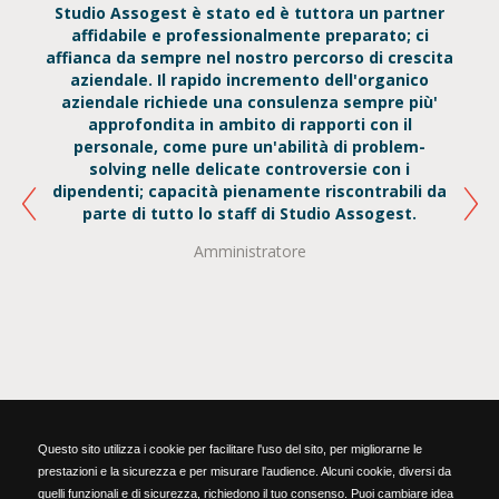
 e un
Studio Assogest è stato ed è tuttora un partner
La m
enti
affidabile e professionalmente preparato; ci
à di
affianca da sempre nel nostro percorso di crescita
esp
hita
aziendale. Il rapido incremento dell'organico
aziendale richiede una consulenza sempre più'
prof
approfondita in ambito di rapporti con il
tutto
personale, come pure un'abilità di problem-
Nel
solving nelle delicate controversie con i
momen
dipendenti; capacità pienamente riscontrabili da
ri
parte di tutto lo staff di Studio Assogest.
Amministratore
Anc
grupp
il
uman
Questo sito utilizza i cookie per facilitare l'uso del sito, per migliorarne le
prestazioni e la sicurezza e per misurare l'audience. Alcuni cookie, diversi da
quelli funzionali e di sicurezza, richiedono il tuo consenso. Puoi cambiare idea