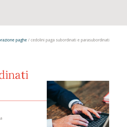
orazione paghe
/
cedolini paga subordinati e parasubordinati
dinati
ta