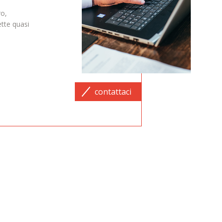
ro,
tte quasi
contattaci