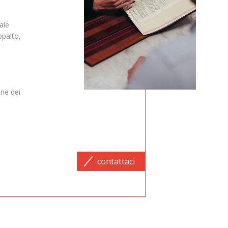
ale
ppalto,
ne dei
contattaci