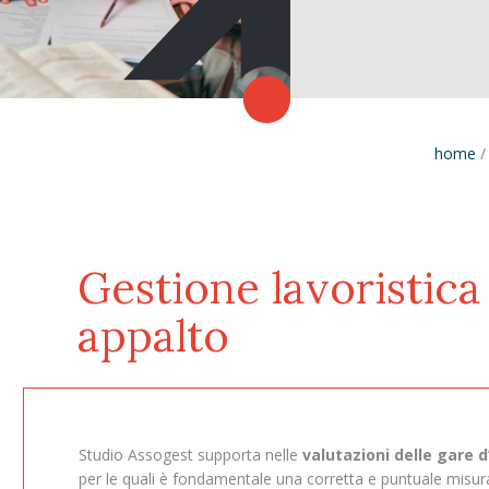
home
Gestione lavoristica
appalto
Studio Assogest supporta nelle
valutazioni delle gare 
per le quali è fondamentale una corretta e puntuale misur